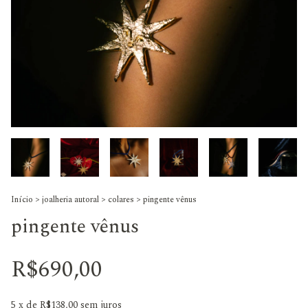
Início
>
joalheria autoral
>
colares
>
pingente vênus
pingente vênus
R$690,00
5
x de
R$138,00
sem juros