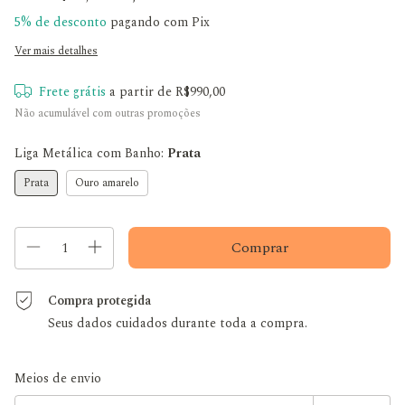
5% de desconto
pagando com Pix
Ver mais detalhes
Frete grátis
a partir de
R$990,00
Não acumulável com outras promoções
Liga Metálica com Banho:
Prata
Prata
Ouro amarelo
Compra protegida
Seus dados cuidados durante toda a compra.
Entregas para o CEP:
Alterar CEP
Meios de envio