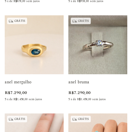
5
x
de
R$878,00
sem juros
5
x
de
R$938,00
sem juros
GRÁTIS
GRÁTIS
anel mergulho
anel bruma
R$7.290,00
R$7.290,00
5
x
de
R$1.458,00
sem juros
5
x
de
R$1.458,00
sem juros
GRÁTIS
GRÁTIS