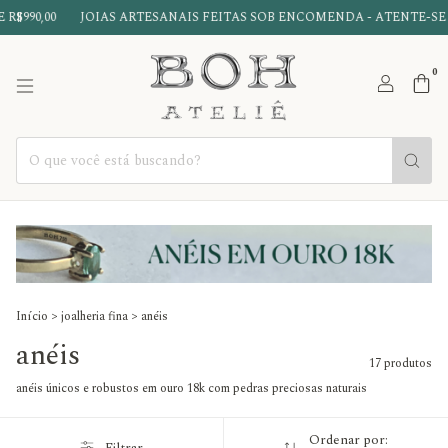
0,00
JOIAS ARTESANAIS FEITAS SOB ENCOMENDA - ATENTE-SE AO
0
Início
>
joalheria fina
>
anéis
anéis
17 produtos
anéis únicos e robustos em ouro 18k com pedras preciosas naturais
Ordenar por: