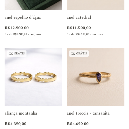
anel espelho d'água
anel catedral
R$12.900,00
R$11.500,00
5
x
de
R$2.580,00
sem juros
5
x
de
R$2.300,00
sem juros
GRÁTIS
GRÁTIS
aliança montanha
anel treccia - tanzanita
R$4.390,00
R$4.690,00