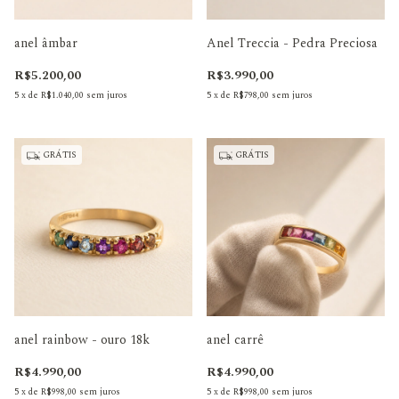
anel âmbar
Anel Treccia - Pedra Preciosa
R$5.200,00
R$3.990,00
5
x
de
R$1.040,00
sem juros
5
x
de
R$798,00
sem juros
GRÁTIS
GRÁTIS
anel rainbow - ouro 18k
anel carrê
R$4.990,00
R$4.990,00
5
x
de
R$998,00
sem juros
5
x
de
R$998,00
sem juros