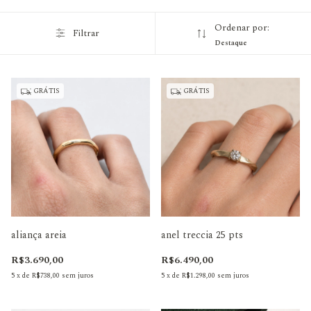
Ordenar por:
Filtrar
Destaque
GRÁTIS
GRÁTIS
aliança areia
anel treccia 25 pts
R$3.690,00
R$6.490,00
5
x
de
R$738,00
sem juros
5
x
de
R$1.298,00
sem juros