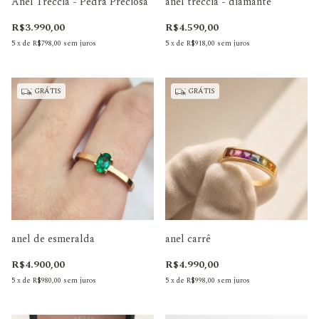
Anel Treccia - Pedra Preciosa
anel treccia - diamante
R$3.990,00
R$4.590,00
5
x
de
R$798,00
sem juros
5
x
de
R$918,00
sem juros
GRÁTIS
GRÁTIS
anel de esmeralda
anel carrê
R$4.900,00
R$4.990,00
5
x
de
R$980,00
sem juros
5
x
de
R$998,00
sem juros