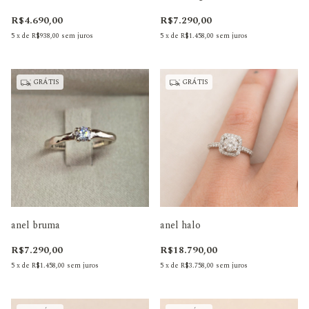
R$4.690,00
R$7.290,00
5
x
de
R$938,00
sem juros
5
x
de
R$1.458,00
sem juros
GRÁTIS
GRÁTIS
anel bruma
anel halo
R$7.290,00
R$18.790,00
5
x
de
R$1.458,00
sem juros
5
x
de
R$3.758,00
sem juros