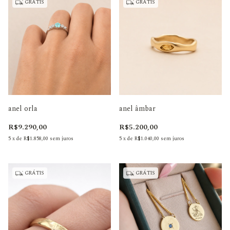
GRÁTIS
GRÁTIS
anel orla
anel âmbar
R$9.290,00
R$5.200,00
5
x
de
R$1.858,00
sem juros
5
x
de
R$1.040,00
sem juros
GRÁTIS
GRÁTIS