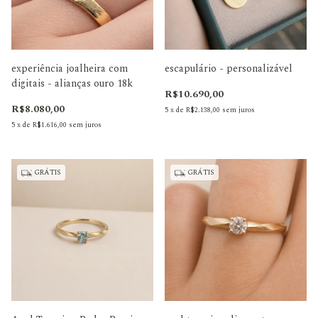
experiência joalheira com
escapulário - personalizável
digitais - alianças ouro 18k
R$10.690,00
R$8.080,00
5
x
de
R$2.138,00
sem juros
5
x
de
R$1.616,00
sem juros
GRÁTIS
GRÁTIS