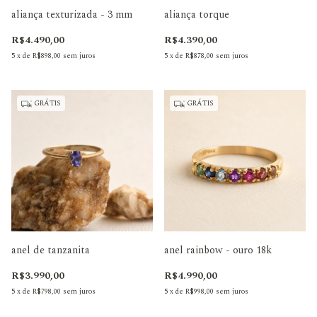
aliança texturizada - 3 mm
aliança torque
R$4.490,00
R$4.390,00
5
x
de
R$898,00
sem juros
5
x
de
R$878,00
sem juros
GRÁTIS
GRÁTIS
anel de tanzanita
anel rainbow - ouro 18k
R$3.990,00
R$4.990,00
5
x
de
R$798,00
sem juros
5
x
de
R$998,00
sem juros