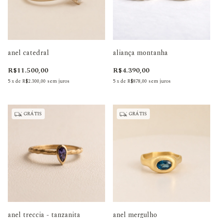
anel catedral
aliança montanha
R$11.500,00
R$4.390,00
5
x
de
R$2.300,00
sem juros
5
x
de
R$878,00
sem juros
GRÁTIS
GRÁTIS
anel treccia - tanzanita
anel mergulho