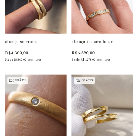
aliança sincronia
aliança tesouro lunar
R$4.300,00
R$6.390,00
5
x
de
R$860,00
sem juros
5
x
de
R$1.278,00
sem juros
GRÁTIS
GRÁTIS