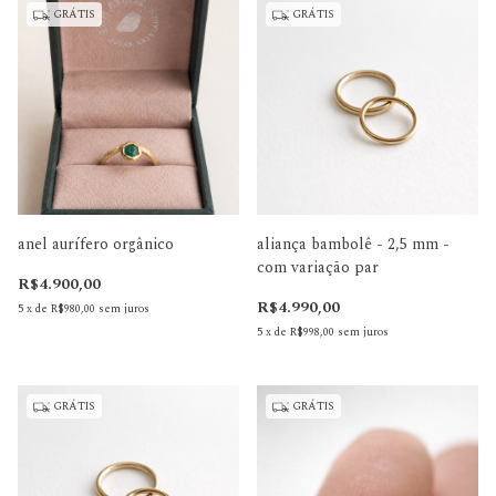
GRÁTIS
GRÁTIS
anel aurífero orgânico
aliança bambolê - 2,5 mm -
com variação par
R$4.900,00
R$4.990,00
5
x
de
R$980,00
sem juros
5
x
de
R$998,00
sem juros
GRÁTIS
GRÁTIS