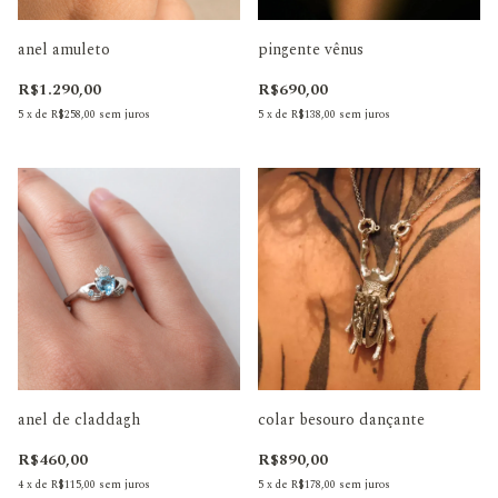
anel amuleto
pingente vênus
R$1.290,00
R$690,00
5
x
de
R$258,00
sem juros
5
x
de
R$138,00
sem juros
anel de claddagh
colar besouro dançante
R$460,00
R$890,00
4
x
de
R$115,00
sem juros
5
x
de
R$178,00
sem juros