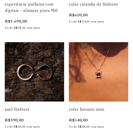
experiência joalheira com
colar caixinha de fósforos
digitais – alianças prata 950
R$620,00
R$1.690,00
5
x
de
R$124,00
sem juros
5
x
de
R$338,00
sem juros
anel fósforos
colar besouro mini
R$390,00
R$540,00
3
x
de
R$130,00
sem juros
5
x
de
R$108,00
sem juros