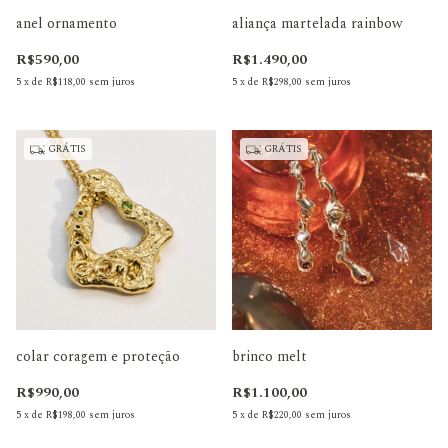
anel ornamento
aliança martelada rainbow
R$590,00
R$1.490,00
5
x
de
R$118,00
sem juros
5
x
de
R$298,00
sem juros
GRÁTIS
GRÁTIS
colar coragem e proteção
brinco melt
R$990,00
R$1.100,00
5
x
de
R$198,00
sem juros
5
x
de
R$220,00
sem juros