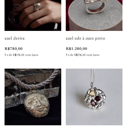
anel deriva
anel ode à ouro preto
R$780,00
R$1.280,00
5
x
de
R$156,00
sem juros
5
x
de
R$256,00
sem juros