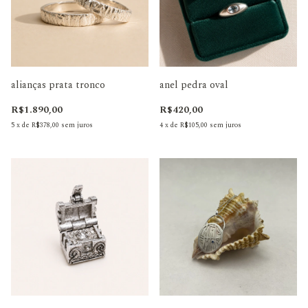
alianças prata tronco
anel pedra oval
R$1.890,00
R$420,00
5
x
de
R$378,00
sem juros
4
x
de
R$105,00
sem juros