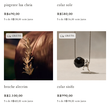
pingente lua cheia
colar sole
R$690,00
R$580,00
5
x
de
R$138,00
sem juros
5
x
de
R$116,00
sem juros
GRÁTIS
GRÁTIS
broche alecrim
colar sisifo
R$2.100,00
R$990,00
5
x
de
R$420,00
sem juros
5
x
de
R$198,00
sem juros