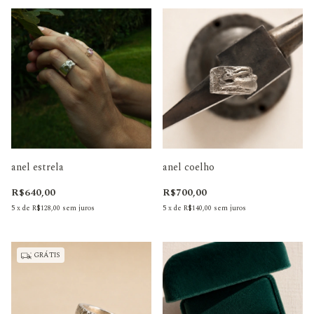
anel estrela
anel coelho
R$640,00
R$700,00
5
x
de
R$128,00
sem juros
5
x
de
R$140,00
sem juros
GRÁTIS