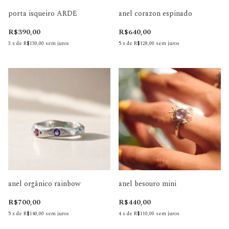
porta isqueiro ARDE
anel corazon espinado
R$390,00
R$640,00
3
x
de
R$130,00
sem juros
5
x
de
R$128,00
sem juros
anel orgânico rainbow
anel besouro mini
R$700,00
R$440,00
5
x
de
R$140,00
sem juros
4
x
de
R$110,00
sem juros