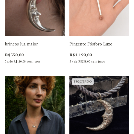
brincos lua maior
Pingente Fósforo Luxo
R$550,00
R$1.190,00
5
x
de
R$110,00
sem juros
5
x
de
R$238,00
sem juros
ESGOTADO