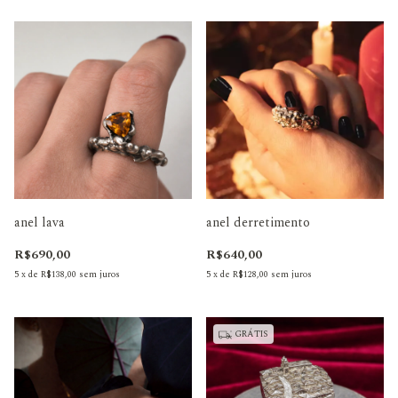
anel lava
anel derretimento
R$690,00
R$640,00
5
x
de
R$138,00
sem juros
5
x
de
R$128,00
sem juros
GRÁTIS