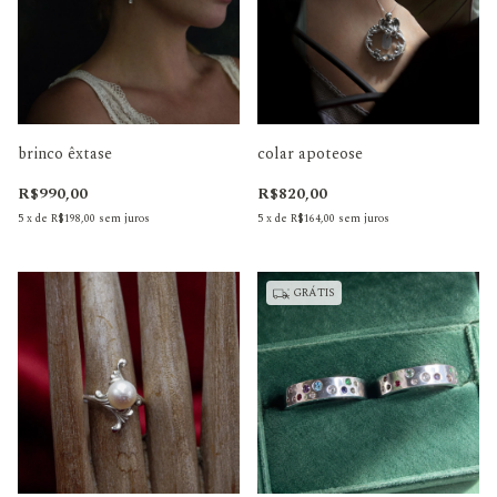
brinco êxtase
colar apoteose
R$990,00
R$820,00
5
x
de
R$198,00
sem juros
5
x
de
R$164,00
sem juros
GRÁTIS