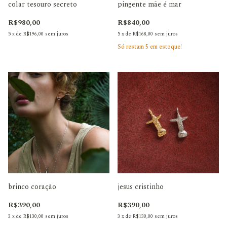
colar tesouro secreto
pingente mãe é mar
R$980,00
R$840,00
5
x
de
R$196,00
sem juros
5
x
de
R$168,00
sem juros
Só restam
5
em estoque!
brinco coração
jesus cristinho
R$390,00
R$390,00
3
x
de
R$130,00
sem juros
3
x
de
R$130,00
sem juros