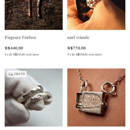
Pingente Fósforo
anel triunfo
R$440,00
R$770,00
4
x
de
R$110,00
sem juros
5
x
de
R$154,00
sem juros
GRÁTIS