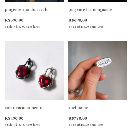
pingente ano do cavalo
pingente lua minguante
R$390,00
R$690,00
3
x
de
R$130,00
sem juros
5
x
de
R$138,00
sem juros
colar encantamento
anel nome
R$490,00
R$780,00
4
x
de
R$122,50
sem juros
5
x
de
R$156,00
sem juros