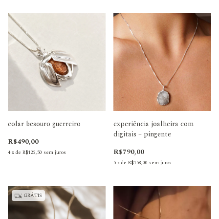
colar besouro guerreiro
experiência joalheira com
digitais – pingente
R$490,00
R$790,00
4
x
de
R$122,50
sem juros
5
x
de
R$158,00
sem juros
GRÁTIS