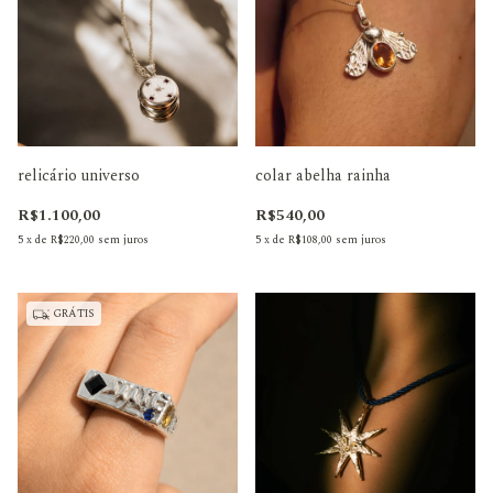
relicário universo
colar abelha rainha
R$1.100,00
R$540,00
5
x
de
R$220,00
sem juros
5
x
de
R$108,00
sem juros
GRÁTIS