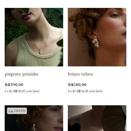
pingente peixinho
brinco voluto
R$390,00
R$580,00
3
x
de
R$130,00
sem juros
5
x
de
R$116,00
sem juros
GRÁTIS