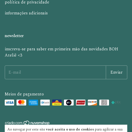
política de privacidade
informações adicionais
newsletter
inscreva-se para saber em primeira mão das novidades BOH
Ateliê <3
Meios de pagamento
Ao navegar por este site
você aceita o uso de cookies
para agilizar a sua
Copyright boh ateliê - 32486669000121 - 2026. Todos os direitos reservados.