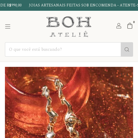
$990,00
JOIAS ARTESANAIS FEITAS SOB ENCOMENDA - ATENTE-SE
0
1
/
4