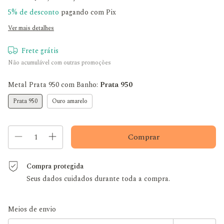
5% de desconto
pagando com Pix
Ver mais detalhes
Frete grátis
Não acumulável com outras promoções
Metal Prata 950 com Banho:
Prata 950
Prata 950
Ouro amarelo
Compra protegida
Seus dados cuidados durante toda a compra.
Entregas para o CEP:
Alterar CEP
Meios de envio