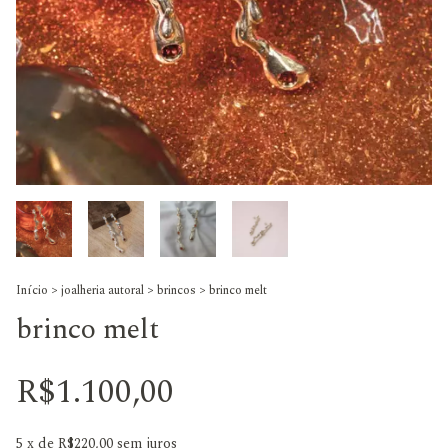
Início
>
joalheria autoral
>
brincos
>
brinco melt
brinco melt
R$1.100,00
5
x de
R$220,00
sem juros