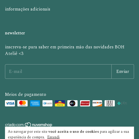
informações adicionais
newsletter
inscreva-se para saber em primeira mão das novidades BOH
Ateliê <3
Meios de pagamento
Ao navegar por este site
você aceita o uso de cookies
para agilizar a sua
Copyright boh ateliê - 32486669000121 - 2026. Todos os direitos reservados.
experiência de compra.
Entendi