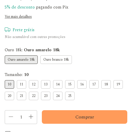
5% de desconto
pagando com Pix
Ver mais detalhes
Frete grátis
Não acumulável com outras promoções
Ouro 18k:
Ouro amarelo 18k
Ouro amarelo 18k
Ouro branco 18k
Tamanho:
10
10
11
12
13
14
15
16
17
18
19
20
21
22
23
24
25