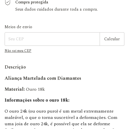
Compra protegida
Seus dados cuidados durante toda a compra.
Entregas para o CEP:
Alterar CEP
Meios de envio
Calcular
Não sei meu CEP
Descrição
Aliança Martelada com Diamantes
Material:
Ouro 18k
Informações sobre o ouro 18k:
O ouro 24k (ou ouro puro) é um metal extremamente
maleável, o que o torna suscetível a deformações. Com
uma joia de ouro 24k, é possível que ela se deforme