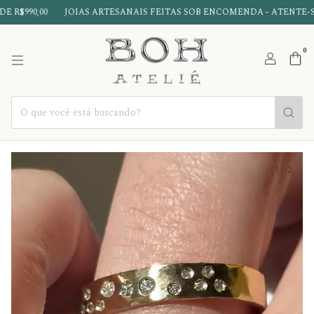
$990,00
JOIAS ARTESANAIS FEITAS SOB ENCOMENDA - ATENTE-SE
0
1
/
2